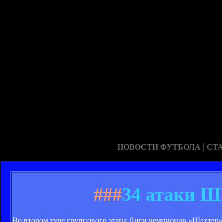
|
НОВОСТИ ФУТБОЛА
СТ
###
34 атаки Ш
Во втором туре группового этапа Лиги чемпионов «Шахтер»