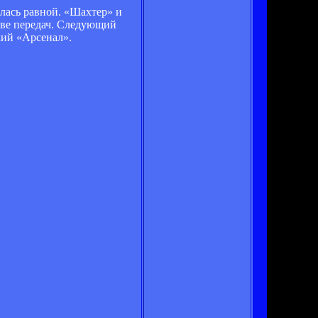
алась равной. «Шахтер» и
тве передач. Следующий
кий «Арсенал».