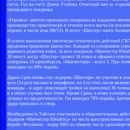
гости. Гол на счету Дэнни Уэлбека. Ответный мяч за «горн
прошедшего поединка.
«Горняки» заметно превзошли соперника во владении мячом
преимущество практически в течение всего матча (за исклю
перевес в числе атак (88/53). В итоге «Шахтер» нанес больше
В успехе выполнения тактическо-технических действий (78/7
продемонстрировали равенство. Каждый из соперников строи
варианта развития атаки. За весь поединок «Манчестер Юнай
30 минут, когда «Шахтер» провел 34 атаки и оформил ответн
соперника 10 единоборств, «Манчестера» - всего 5. При э
выиграно по 80% борьбы.
Дарио Срна вновь стал лидером «Шахтера» по участию в атак
всех (14 раз) пасовал в штрафную, но 6 из этих пасов явля
команды – в адрес атакующей тройки он выполнил 36 точных
и в обоих случаях был точен. Кроме Срны, в атаке успешно 
лучших по продуктивности. Он выиграл 78% борьбы, причем 
удара пришлись в створ.
Необходимость Тайсона участвовать в оборонительных дейст
лидером «Манчестер Юнайтед» по числу конструктивных пере
борьбе. Феллаини - лидер МЮ по общему числу единоборств 