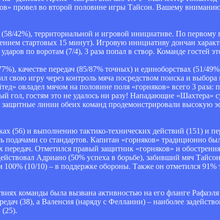
яков» провел во второй половине игры Тайсон. Вашему вниманию
 (58/42%), территориальной и игровой инициативе. По первому
чением стартовых 15 минут). Игровую инициативу дончан характ
 ударов по воротам (7/4), 3 раза попал в створ. Команде гостей 
7%), качестве передач (85/87% точных) и единоборствах (51/49
л свою игру через контроль мяча посредством поиска и выбора
тед» овладел мячом на половине поля «горняков» всего 3 раза: 
ый гол, гостям это не удалось ни разу! Нападающие «Шахтера» 
том защитные линии обеих команд продемонстрировали высокую 
ах (56) и выполнению тактико-технических действий (151) и пе
лись подачами со стандартов. Капитан «горняков» традиционно б
 передач. Отметился правый защитник «горняков» и обострения
действовал Адриано (50% успеха в борьбе), забивший мяч Тайсон
100% (10/10) – в поддержке обороны. Также он отметился 91% т
виях команды была вызвана активностью на его фланге Рафаэля 
дач (38), а Валенсия (наряду с Феллаини) – наиболее задейст
(25).