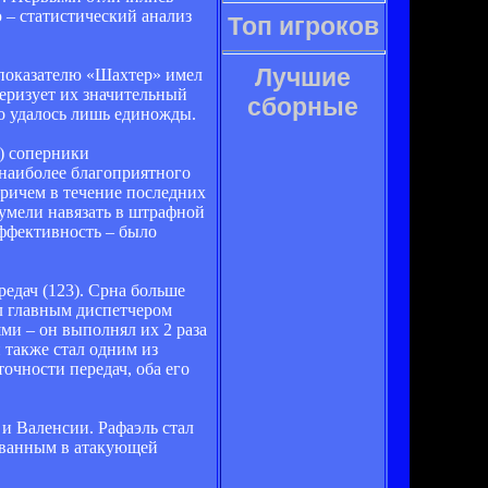
 – статистический анализ
Топ игроков
Лучшие
 показателю «Шахтер» имел
еризует их значительный
сборные
это удалось лишь единожды.
%) соперники
 наиболее благоприятного
причем в течение последних
сумели навязать в штрафной
эффективность – было
редач (123). Срна больше
ыл главным диспетчером
ми – он выполнял их 2 раза
 также стал одним из
очности передач, оба его
и Валенсии. Рафаэль стал
вованным в атакующей