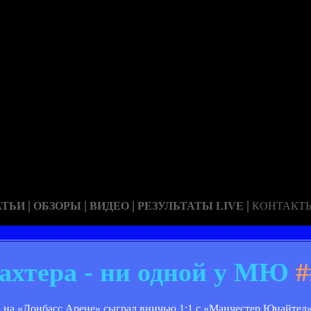
|
|
|
|
АТЬИ
ОБЗОРЫ
ВИДЕО
РЕЗУЛЬТАТЫ LIVE
КОНТАКТ
ахтера - ни одной у МЮ
#
 на «Донбасс Арене» сыграл вничью 1:1 с «Манчестер Юнайтед