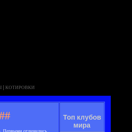
|
Ы
КОТИРОВКИ
##
Топ клубов
мира
». Первыми отличились