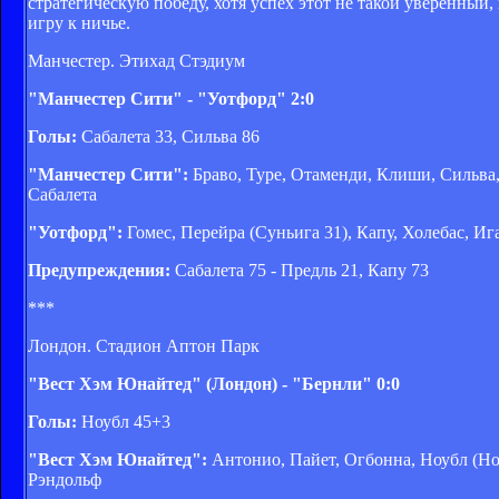
стратегическую победу, хотя успех этот не такой уверенный
игру к ничье.
Манчестер. Этихад Стэдиум
"Манчестер Сити" - "Уотфорд" 2:0
Голы:
Сабалета 33, Сильва 86
"Манчестер Сити":
Браво, Туре, Отаменди, Клиши, Сильва, 
Сабалета
"Уотфорд":
Гомес, Перейра (Суньига 31), Капу, Холебас, Иг
Предупреждения:
Сабалета 75 - Предль 21, Капу 73
***
Лондон. Стадион Аптон Парк
"Вест Хэм Юнайтед" (Лондон) - "Бернли" 0:0
Голы:
Ноубл 45+3
"Вест Хэм Юнайтед":
Антонио, Пайет, Огбонна, Ноубл (Нор
Рэндольф