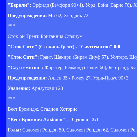
"Бернли":
Эрфилд (Бэмфорд 90+4), Уорд, Бойд (Барнс 76), 
Предупреждения:
Ми 62, Хендрик 72
***
Сток-он-Трент. Британниа Стэдиум
"Сток Сити" (Сток-он-Трент) - "Саутгемптон" 0:0
"Сток Сити":
Грант, Шакири (Бирам Диуф 57), Уолтерс, Шо
"Саутгемптон":
Форстер, Редмонд (Тадич 66), Бертранд, Буф
Предупреждения:
Аллен 35 - Ромеу 27, Уорд-Праус 90+3
Удаления:
Арнаутович 23
***
Вест Бромидж. Стадион Хоторнс
"Вест Бромвич Альбион" - "Суонси" 3:1
Голы:
Саломон Рондон 50, Саломон Рондон 62, Саломон Рон