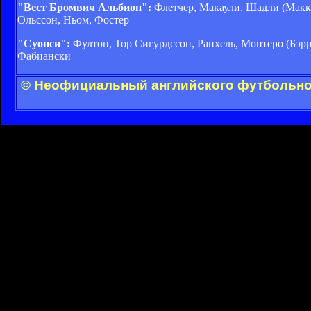
"Вест Бромвич Альбион":
Флетчер, Макаули, Шадли (Маккл
Ольссон, Ньом, Фостер
"Суонси":
Фултон, Тор Сигурдссон, Ранхель, Монтеро (Бэрро
Фабиански
© Неофициальный английского футбольног