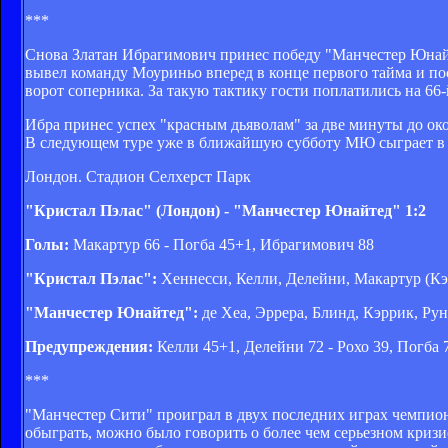
***
Снова Златан Ибрагимович принес победу "Манчестер Юнайт
вывел команду Моуриньо вперед в конце первого тайма и по
ворот соперника. За такую тактику гости поплатились на 66-
Ибра принес успех "красным дьяволам" за две минуты до о
В следующем туре уже в ближайшую субботу МЮ сыграет в 
Лондон. Стадион Селхерст Парк
"Кристал Пэлас" (Лондон) - "Манчестер Юнайтед" 1:2
Голы:
Макартур 66 - Погба 45+1, Ибрагимович 88
"Кристал Пэлас":
Хеннесси, Келли, Делейни, Макартур (Кэм
"Манчестер Юнайтед":
де Хеа, Эррера, Блинд, Кэррик, Рун
Предупреждения:
Келли 45+1, Делейни 72 - Рохо 39, Погба 
***
"Манчестер Сити" проиграл в двух последних играх чемпиона
обыграть, можно было говорить о более чем серьезном криз