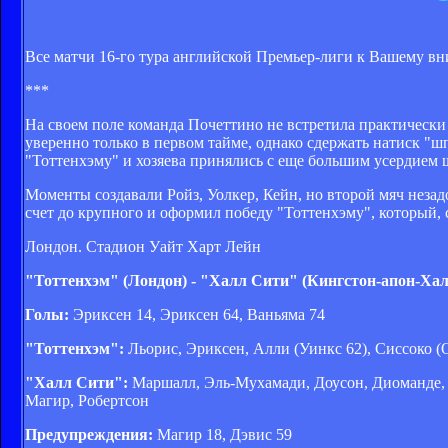
Все матчи 16-го тура английской Премьер-лиги к Вашему в
***
На своем поле команда Почеттино не встретила практически
уверенно только в первом тайме, однако сдержать натиск "шп
"Тоттенхэму" и хозяева принялись с еще большим усердием
Моменты создавали Ройз, Уолкер, Кейн, но второй мяч незад
счет до крупного и оформил победу "Тоттенхэму", который, 
Лондон. Стадион Уайт Харт Лейн
"Тоттенхэм" (Лондон) - "Халл Сити" (Кингстон-апон-Хал
Голы:
Эриксен 14, Эриксен 64, Ваньяма 74
"Тоттенхэм":
Льорис, Эриксен, Алли (Уинкс 62), Сиссоко (
"Халл Сити":
Маршалл, Эль-Мухамади, Доусон, Диоманде, Л
Магир, Робертсон
Предупреждения:
Магир 18, Дэвис 59