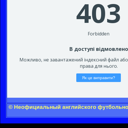
© Неофициальный английского футбольног