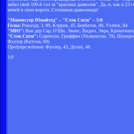
забил свой 100-й гол за "красных дьяволов". Да, и, как и 2
мячей в свои ворота. Сплошная дьяволиада!
"Манчестер Юнайтед" – "Сток Сити" – 5:0
Голы:
Роналду, 3, 89, Кэррик, 45, Бербатов, 49, Уэлбек, 84
"МЮ":
Ван дер Сар, О'Ши, Эванс, Видич, Эвра, Криштиану Р
"Сток Сити":
Соренсен, Гриффин (Уилкинсон, 79), Шоукрос
Фуллер (Китсон, 69)
Предупреждения:
Фуллер, 43, Делап, 48.
1:0