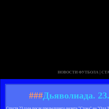
|
НОВОСТИ ФУТБОЛА
СТ
###
Дьяволиада. 23.
Спустя 23 года после предыдущего визита "Стока" на "Олд 