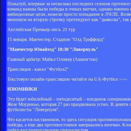
Пожалуй, впервые за несколько последних сезонов противосто
команд важны были победы в очных матчах, однако именно с
амбициозные цели, нежели просто попадание в ЛЧ/ЛЕ. Возмо
минимум на вторую строчку претендуют как "дьяволы", так
Английская Премьер-лига. 21 тур
15 января. Манчестер. Стадион "Олд Траффорд"
"Манчестер Юнайтед" 18:30 "Ливерпуль"
Главный арбитр: Майкл Оливер (Ашингтон)
Трансляция - канал "Футбол2"
Текстовую онлайн-трансляцию читайте на UA-Футбол >->-
ИЗЮМИНКИ
Это будет юбилейный – пятидесятый – поединок соперников
Жозе Моуриньо, которая 27 раз праздновала успех. В девят
футболисты "Ливерпуля".
Что касается наставников, то здесь ситуация противоположн
победы, а еще два противостояния завершались вничью. Кло
побед над португальским специалистом.