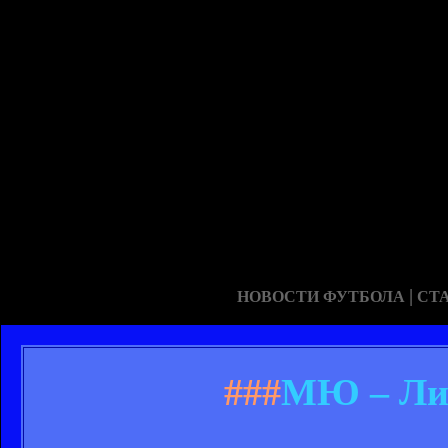
|
НОВОСТИ ФУТБОЛА
СТ
###
МЮ – Лив