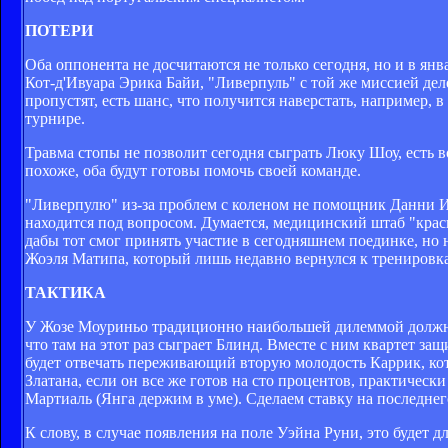
ПОТЕРИ
Оба оппонента не досчитаются не только сегодня, но и в ян
Кот-д'Ивуара Эрика Байи, "Ливерпуль" с той же миссией де
пропустят, есть шанс, что получится наверстать, например,
турнире.
Травма стопы не позволит сегодня сыграть Люку Шоу, есть 
похоже, оба будут готовы помочь своей команде.
"Ливерпулю" из-за проблем с коленом не помощник Данни Ин
находится под вопросом. Думается, медицинский штаб "крас
дабы тот смог принять участие в сегодняшнем поединке, но н
Жоэля Матипа, который лишь недавно вернулся к тренировк
ТАКТИКА
У Жозе Моуриньо традиционно наибольшей дилеммой должна 
что там на этот раз сыграет Блинд. Вместе с ним квартет защ
будет отвечать переживающий вторую молодость Каррик, ко
Златана, если он все же готов на сто процентов, практичес
Мартиаль (Янга держим в уме). Сделаем ставку на последнег
К слову, в случае появления на поле Уэйна Руни, это будет 