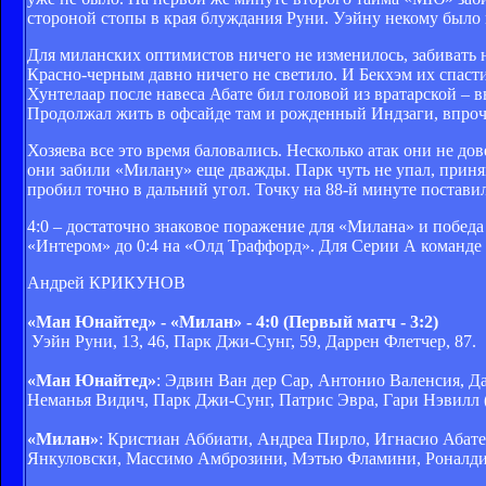
стороной стопы в края блуждания Руни. Уэйну некому было п
Для миланских оптимистов ничего не изменилось, забивать 
Красно-черным давно ничего не светило. И Бекхэм их спасти
Хунтелаар после навеса Абате бил головой из вратарской – 
Продолжал жить в офсайде там и рожденный Индзаги, впроче
Хозяева все это время баловались. Несколько атак они не до
они забили «Милану» еще дважды. Парк чуть не упал, приня
пробил точно в дальний угол. Точку на 88-й минуте поставил
4:0 – достаточно знаковое поражение для «Милана» и победа 
«Интером» до 0:4 на «Олд Траффорд». Для Серии А команде Б
Андрей КРИКУНОВ
«Ман Юнайтед» - «Милан» - 4:0 (Первый матч - 3:2)
Уэйн Руни, 13, 46, Парк Джи-Сунг, 59, Даррен Флетчер, 87.
«Ман Юнайтед»
: Эдвин Ван дер Сар, Антонио Валенсия, Да
Неманья Видич, Парк Джи-Сунг, Патрис Эвра, Гари Нэвилл (
«Милан»
: Кристиан Аббиати, Андреа Пирло, Игнасио Абате 
Янкуловски, Массимо Амброзини, Мэтью Фламини, Роналдин