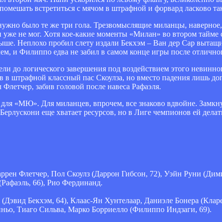
омешать встретиться с мячом в штрафной и форвард ласково так
нужно было те же три гола. Трезвомыслящие миланцы, наверное,
 уже не мог. Хотя кое-какие моменты «Милан» во втором тайме 
выше. Неплохо пробил слету издали Бекхэм – Ван дер Сар вытащ
м, и Филиппо едва не забил в самом конце игры после отличног
вели до логического завершения под воздействием этого невинног
в в штрафной классный пас Скоулза, но вместо падения лишь до
 Флетчер, забив головой после навеса Рафаэля.
для «МЮ». Для миланцев, впрочем, все знаково вдвойне. Замкнул
ерлускони еще хватает ресурсов, но в Лиге чемпионов ей делать
ррен Флетчер, Пол Скоулз (Даррон Гибсон, 72), Уэйн Руни (Дими
Рафаэль, 66), Рио Фердинанд.
(Дэвид Бекхэм, 64), Клаас-Ян Хунтелаар, Даниэле Бонера (Кларе
ьо, Тиаго Сильва, Марко Борриелло (Филиппо Индзаги, 69).