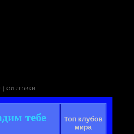
|
Ы
КОТИРОВКИ
адим тебе
Топ клубов
мира