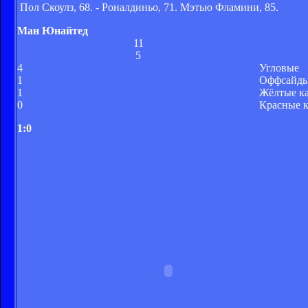
Пол Скоулз, 68. - Роналдиньо, 71. Мэтью Фламини, 85.
Ман Юнайтед
11
5
4
Угловые
1
Оффсайд
1
Жёлтые к
0
Красные 
1:0