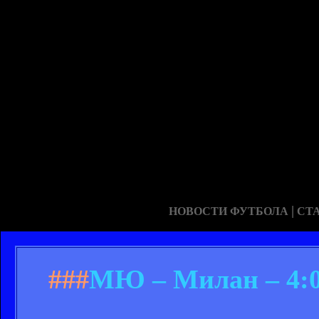
|
НОВОСТИ ФУТБОЛА
СТ
###
МЮ – Милан – 4:0