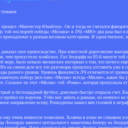
прошел «Манчестер Юнайтед». Он и тогда не считался фаворито
 (с той последней победы «Милана» в ЛЧ) «МЮ» два раза был в 
ни принадлежат к разным весовым категориям. И единственное, з
доказал свое превосходство. При известной дороговизне выездн
, чем пропустили хозяйских. Гол Зеедорфа на 85-й минуте той 
й мере, было немало миланских интервью о том, что ничего еще
Но на самом деле все эти разговоры пришлось отставить уже в с
нды разного уровня. Уровень финалиста ЛЧ отличается от уровня
амятную победу (все-таки «Милан» всегда «Милан», какие бы у 
е. Сильнее ли этот «Милан» той «Ромы», которая пропускала о
трый и беспощадный футбол, довольно быстро открыла счет. Ка
но пробил по воротам. Уэйн мог забить и раньше, но немного не
 иное направление всему. Роналдиньо нашел мяч головой в штра
но ему очень немногое позволяли. Хозяева в атаке не слишком ус
да Леонардо заменил центрального защитника Бонеру на Зеедорф
л второй мяч. Нани ускорился по левому флангу, великолепно 