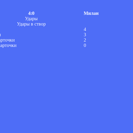
4:0
Милан
Удары
Удары в створ
4
ы
3
арточки
2
карточки
0