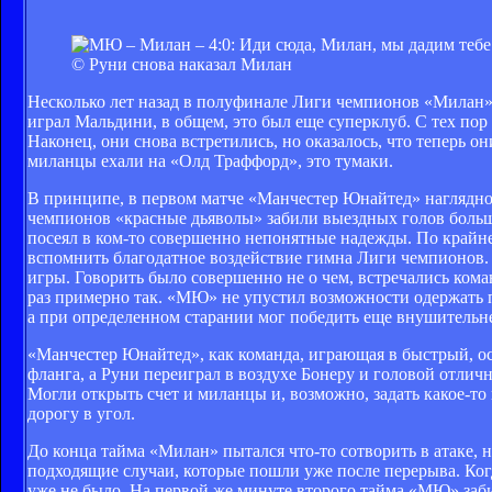
© Руни снова наказал Милан
Несколько лет назад в полуфинале Лиги чемпионов «Милан» 
играл Мальдини, в общем, это был еще суперклуб. С тех пор
Наконец, они снова встретились, но оказалось, что теперь о
миланцы ехали на «Олд Траффорд», это тумаки.
В принципе, в первом матче «Манчестер Юнайтед» наглядно 
чемпионов «красные дьяволы» забили выездных голов больше
посеял в ком-то совершенно непонятные надежды. По крайне
вспомнить благодатное воздействие гимна Лиги чемпионов. 
игры. Говорить было совершенно не о чем, встречались кома
раз примерно так. «МЮ» не упустил возможности одержать п
а при определенном старании мог победить еще внушительне
«Манчестер Юнайтед», как команда, играющая в быстрый, ос
фланга, а Руни переиграл в воздухе Бонеру и головой отлич
Могли открыть счет и миланцы и, возможно, задать какое-то
дорогу в угол.
До конца тайма «Милан» пытался что-то сотворить в атаке, 
подходящие случаи, которые пошли уже после перерыва. Ког
уже не было. На первой же минуте второго тайма «МЮ» заби