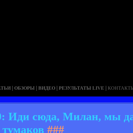
|
|
|
|
АТЬИ
ОБЗОРЫ
ВИДЕО
РЕЗУЛЬТАТЫ LIVE
КОНТАКТ
: Иди сюда, Милан, мы д
тумаков
###