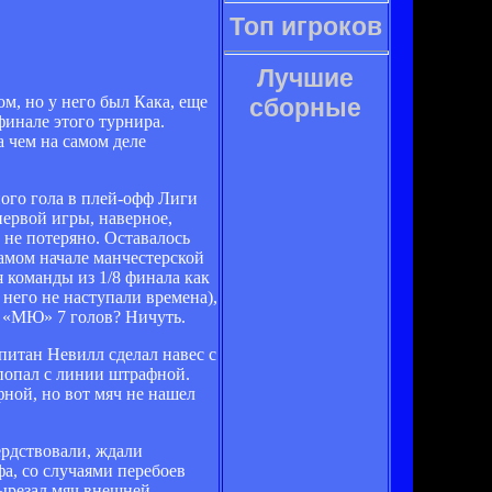
Топ игроков
Лучшие
м, но у него был Кака, еще
сборные
финале этого турнира.
а чем на самом деле
ого гола в плей-офф Лиги
первой игры, наверное,
 не потеряно. Оставалось
амом начале манчестерской
 команды из 1/8 финала как
него не наступали времена),
т «МЮ» 7 голов? Ничуть.
питан Невилл сделал навес с
 попал с линии штрафной.
фной, но вот мяч не нашел
ердствовали, ждали
а, со случаями перебоев
вырезал мяч внешней