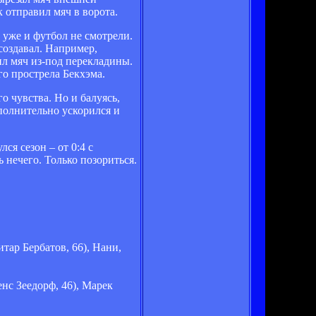
 отправил мяч в ворота.
 уже и футбол не смотрели.
создавал. Например,
ил мяч из-под перекладины.
о прострела Бекхэма.
о чувства. Но и балуясь,
полнительно ускорился и
ся сезон – от 0:4 с
 нечего. Только позориться.
тар Бербатов, 66), Нани,
нс Зеедорф, 46), Марек