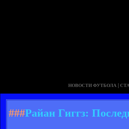
|
НОВОСТИ ФУТБОЛА
СТ
###
Райан Гиггз: После