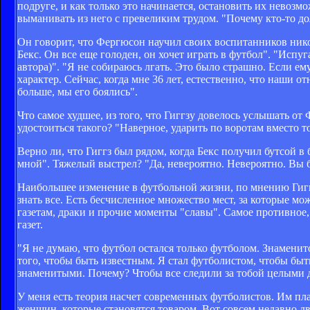
подруге, и как только это начинается, остановить их невозм
выманивать из него с превеликим трудом. "Почему кто-то д
Он говорит, что Фергюсон научил своих воспитанников ник
Бекс. Он все еще голоден, он хочет играть в футбол". "Испуг
автора)". "Я не собираюсь лгать. Это было страшно. Если ем
характер. Сейчас, когда мне 36 лет, естественно, что наши о
больше, мы его боялись".
Что самое худшее, из того, что Гиггзу довелось услышать от 
удостоиться такого? "Наверное, ударить по воротам вместо т
Верно ли, что Гиггз был рядом, когда Бекс получил бутсой в б
мной". Тяжелый выстрел? "Да, невероятно. Невероятно. Вы б
Наибольшее изменение в футбольной жизни, по мнению Гиггза
знать все. Есть бесчисленное множество мест, за которые м
газетам, драки и прочие моменты "славы". Самое противное,
газет.
"Я не думаю, что футбол остался только футболом. Знаменито
того, чтобы быть известным. Я стал футболистом, чтобы бы
знаменитыми. Почему? Чтобы все следили за тобой целыми 
У меня есть теория насчет современных футболистов. Им пла
женщин, которые становятся товаром. Вот совсем недавно дв