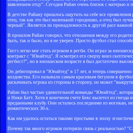
заявлением отцу". Сегодня Райан очень близок с матерью и п
В детстве Райану пришлось ощутить на себе все проявления р
отец, так как это был маленький городишко, а отец был лучш
черный". Является ли принадлежность к другой расе важной дл
В прошлом Райан говорил, что отношения между его родител
быть, так и было, но я не уверен. Просто футбол стал спос
Гиггз легко мог стать игроком в регби. Он играл за юноше
контракт с "Юнайтед". Я осмотрел его сверху вниз скептиче
регбист?", но в юношеском возрасте я был достаточно высок
Он дебютировал в "Юнайтед" в 17 лет, и теперь совершенно 
колдовства. Его называли самым красивым бегуном в футболе
раскачивать игрока из стороны в сторону, он может "выкрути
Райан был частью удивительной команды "Юнайтед", котора
и Ники Батт. Хотя в конечном счете Бекс вылетел из гнезда
преданными клубу. Они остались последними из могикан, н
романтических 30-х.
Как им удалось остаться такими простыми в эпоху эгоистичны
Почему так много игроков потеряли связь с реальностью? "С