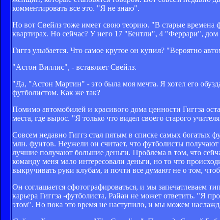
комментировать все это. "Я не знаю".
Но вот Свейлз тоже имеет свою теорию. "В старые времена 
квартирах. Но сейчас? У него 17 "Бентли", 4 "Феррари", дом 
Гиггз улыбается. Что самое крутое он купил? "Вероятно авт
"Астон Виллис", - вставляет Свейлз.
"Да, "Астон Мартин" - это была моя мечта. Я хотел его обузд
футболистом. Как же так?
Помимо автомобилей и красивого дома ценности Гиггза ост
места, где вырос. "Я только что видел своего старого учител
Совсем недавно Гиггз стал пятым в списке самых богатых ф
млн. фунтов. Неужели он считает, что футболисты получают 
лучшие получают большие деньги. Проблема в том, что сейча
команду меня мало интересовали деньги, но то что происходи
выкручивать руки клубам, и почти все думают не о том, чтоб
Он соглашается сфотографироваться, и мы запечатлеваем типи
карьера Гиггза -футболиста, Райан не может ответить. "Я пр
этом". Но пока это время не наступило, и мы можем наслаж