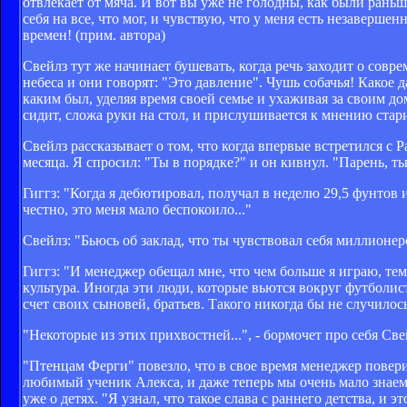
отвлекает от мяча. И вот вы уже не голодны, как были раньше
себя на все, что мог, и чувствую, что у меня есть незаверш
времен! (прим. автора)
Свейлз тут же начинает бушевать, когда речь заходит о совр
небеса и они говорят: "Это давление". Чушь собачья! Какое 
каким был, уделяя время своей семье и ухаживая за своим д
сидит, сложа руки на стол, и прислушивается к мнению стар
Свейлз рассказывает о том, что когда впервые встретился с Р
месяца. Я спросил: "Ты в порядке?" и он кивнул. "Парень, ты
Гиггз: "Когда я дебютировал, получал в неделю 29,5 фунтов
честно, это меня мало беспокоило..."
Свейлз: "Бьюсь об заклад, что ты чувствовал себя миллионер
Гиггз: "И менеджер обещал мне, что чем больше я играю, тем
культура. Иногда эти люди, которые вьются вокруг футболист
счет своих сыновей, братьев. Такого никогда бы не случилось
"Некоторые из этих прихвостней...", - бормочет про себя Све
"Птенцам Ферги" повезло, что в свое время менеджер поверил
любимый ученик Алекса, и даже теперь мы очень мало знаем 
уже о детях. "Я узнал, что такое слава с раннего детства, и 