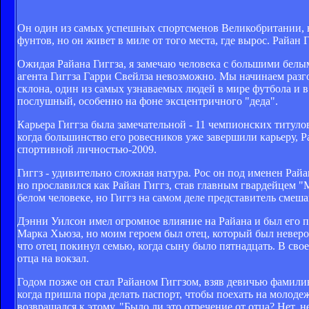
Он один из самых успешных спортсменов Великобритании, но
фунтов, но он живет в миле от того места, где вырос. Райан
Ожидая Райана Гиггза, я замечаю человека с большими белыми
агента Гиггза Гарри Свейлза невозможно. Мы начинаем разго
склона, один из самых узнаваемых людей в мире футбола и 
послушный, особенно на фоне эксцентричного "деда".
Карьера Гиггза была замечательной - 11 чемпионских титул
когда большинство его ровесников уже завершили карьеру, Р
спортивной личностью-2009.
Гиггз - удивительно сложная натура. Рос он под именен Ра
но прославился как Райан Гиггз, став главным гвардейцем 
белом человеке, но Гиггз на самом деле представитель смеш
Дэнни Уилсон имел огромное влияние на Райана и был его п
Марка Хьюза, но моим героем был отец, который был невероя
что отец покинул семью, когда сыну было пятнадцать. В сво
отца на вокзал.
Годом позже он стал Райаном Гиггзом, взяв девичью фамилию
когда пришла пора делать паспорт, чтобы поехать на молоде
возвращался к этому. "Было ли это отречение от отца? Нет, н