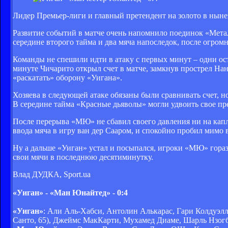
Лидер Премьер-лиги и главный претендент на золото в ныне
Развитие событий в матче очень напомнило поединок «Метал
середине второго тайма и два мяча напоследок, после огром
Команды не спешили идти в атаку с первых минут – одни ос
минуте Чичарито открыл счет в матче, замкнув прострел На
«раскатать» оборону «Уигана».
Хозяева в следующей атаке обязаны были сравнивать счет, но
В середине тайма «Красные дьяволы» могли удвоить свое пр
После перерыва «МЮ» не сбавил своего давления ни на каплю
ввода мяча в игру ван дер Сааром, и спокойно пробил мимо 
Ну а дальше «Уиган» устал и посыпался, игроки «МЮ» гораз
свои мячи в последнюю десятиминутку.
Влад ДУДКА, Sport.ua
«Уиган» - «Ман Юнайтед» - 0:4
«Уиган»
: Али Аль-Хабси, Антолин Алькарас, Гари Колдуэлл
Санто, 65), Джеймс МакКарти, Мухамед Диаме, Шарль Нзогб