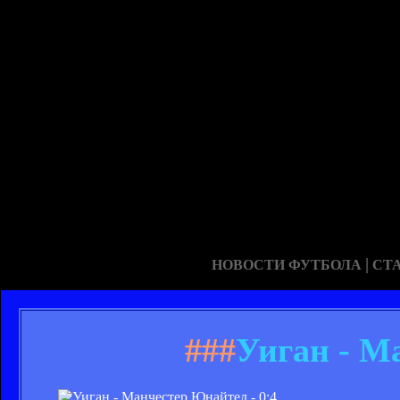
|
НОВОСТИ ФУТБОЛА
СТ
###
Уиган - М