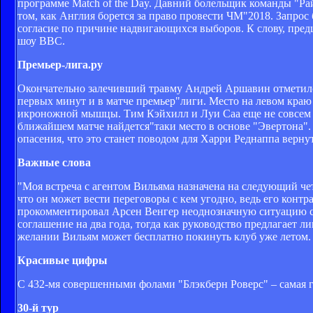
программе Match of the Day. Давний болельщик команды "Ра
том, как Англия борется за право провести ЧМ"2018. Запрос 
согласие по причине надвигающихся выборов. К слову, предш
шоу BBC.
Премьер-лига.ру
Окончательно залечивший травму Андрей Аршавин отметился
первых минут и в матче премьер"лиги. Место на левом краю
икроножной мышцы. Тим Кэйхилл и Луи Саа еще не совсем г
ближайшем матче найдется"таки место в основе "Эвертона". 
опасения, что это станет поводом для Харри Реднаппа вернут
Важные слова
"Моя встреча с агентом Вильяма назначена на следующий четв
что он может вести переговоры с кем угодно, ведь его контра
прокомментировал Арсен Венгер неоднозначную ситуацию с 
соглашение на два года, тогда как руководство предлагает л
желании Вильям может бесплатно покинуть клуб уже летом.
Красивые цифры
С 432-мя совершенными фолами "Блэкберн Роверс" – самая г
30-й тур