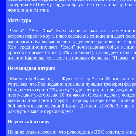
соперником? Почему Гордона Брауна не пустили на футбольн
чемпионата Англии.
Матч тура
"Челси" – "Вест Хэм". Хозяева вовсю сражаются за чемпионс
встречи первого круга плюс соседские отношения дают осно
располагает: Карвалью вылетел, душевное равновесие Терри 
Хэм" традиционно дает "Челси" почти равный бой, а в лице
кроссов в премьер"лиге (34% успешных). Дуэль двух италья
именно Карло дал согласие на продажу форварда "Пармы" в 
Неочевидная интрига
"Манчестер Юнайтед" – "Фулхэм". Сэр Алекс Фергюсон в по
учитывая, что Роя недавно признали лучшим тренером февра
Продолжить серию "Фулхэму" будет непросто: предыдущие п
пропускают уже больше 10"ти часов). Среди недели у лондо
выход на поле Дэнни Мерфи – игрока, который еще с ливерпу
бой рвется выздоровевший Клинт Демпси, а Бобби Замора и 
блеснуть в матче первого круга.
Не упускай из виду
На днях стало известно, что руководство BBC ответило отка