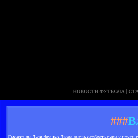
|
НОВОСТИ ФУТБОЛА
СТ
###
В
Сможет ли Джанфранко Дзола вновь отобрать очки у почти 